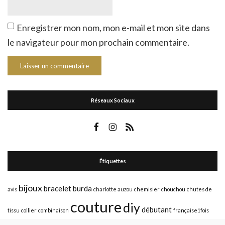
Enregistrer mon nom, mon e-mail et mon site dans
le navigateur pour mon prochain commentaire.
Réseaux Sociaux
Étiquettes
bijoux
bracelet
burda
avis
charlotte auzou
chemisier
chouchou
chutes de
couture
diy
débutant
tissu
collier
combinaison
française1fois