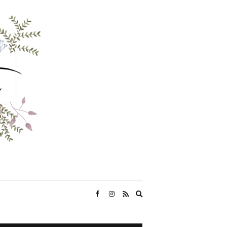
Expand
search
form