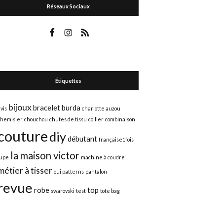
Réseaux Sociaux
Étiquettes
bijoux
bracelet
burda
avis
charlotte auzou
chemisier
chouchou
chutes de tissu
collier
combinaison
couture
diy
débutant
française1fois
la maison victor
jupe
machine à coudre
métier à tisser
oui patterns
pantalon
revue
robe
top
swarovski
test
tote bag