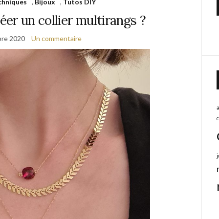
chniques
,
Bijoux
,
Tutos DIY
er un collier multirangs ?
re 2020
Un commentaire